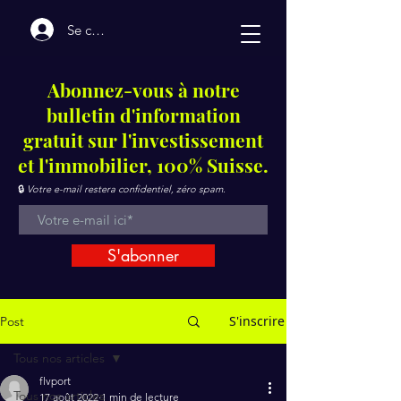
Se connecter
Abonnez-vous à notre
bulletin d'information
gratuit sur l'investissement
et l'immobilier, 100% Suisse.
🔒
Votre e-mail restera confidentiel, zéro spam.
S'abonner
S'inscrire
Post
Tous nos articles
flvport
Tous nos articles
17 août 2022
1 min de lecture