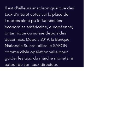
Il est d’ailleurs anachronique que des 
taux d’intérêt côtés sur la place de 
Londres aient pu influencer les 
économies américaine, européenne, 
britannique ou suisse depuis des 
décennies. Depuis 2019, la Banque 
Nationale Suisse utilise le SARON 
comme cible opérationnelle pour 
guider les taux du marché monétaire 
autour de son taux directeur.
Renseignez-vous, si vous n'avez pas 
encore été contactés par votre banque 
!
 En fonction du contrat hypothécaire, 
une hypothèque LIBOR en cours 
pourra être automatiquement 
transformée en hypothèque Saron. 
Certaines banques ont opté pour la 