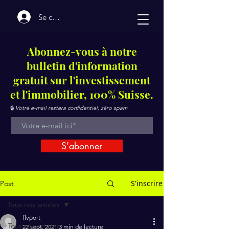
Se connecter
Abonnez-vous à notre
bulletin d'information
gratuit sur l'investissement
et l'immobilier, 100% Suisse.
🔒
Votre e-mail restera confidentiel, zéro spam.
S'abonner
S'inscrire
Post
Tous nos articles
flvport
Tous nos articles
22 sept. 2021
3 min de lecture