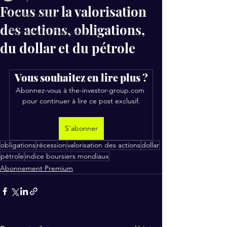
Focus sur la valorisation
Articles gratuits
des actions, obligations,
Abonnement Premium
du dollar et du pétrole
Vous souhaitez en lire plus ?
Abonnez-vous à the-investor-group.com 
pour continuer à lire ce post exclusif.
S'abonner
obligations
récession
valorisation des actions
dollar
pétrole
indice boursiers mondiaux
Abonnement Premium