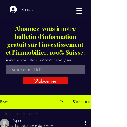
Se connecter
Abonnez-vous à notre
bulletin d'information
gratuit sur l'investissement
et l'immobilier, 100% Suisse.
🔒
Votre e-mail restera confidentiel, zéro spam.
S'abonner
S'inscrire
Post
Tous nos articles
flvport
Tous nos articles
6 juil. 2022
1 min de lecture