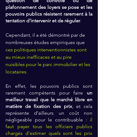
question de contrôle ou de 
plafonnement des loyers se pose et les 
pouvoirs publics résistent rarement à la 
tentation d’intervenir et de réguler
.
Cependant, il a été démontré par de 
nombreuses études empiriques que 
ces politiques interventionnistes sont 
au mieux inefficaces et au pire 
nuisibles pour le parc immobilier et les 
locataires.
En effet, les pouvoirs publics sont 
rarement compétents pour faire 
un 
meilleur travail que le marché libre en 
matière de fixation des prix
, et cela 
représente d’ailleurs un coût non 
négligeable pour le contribuable :
 il 
faut payer tous les officiers publics 
chargés d’estimer quels sont les prix 