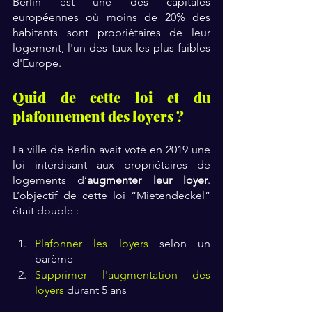
Berlin est une des capitales 
européennes où moins de 20% des 
habitants sont propriétaires de leur 
logement, l'un des taux les plus faibles 
d'Europe.
Quid de cette loi et du 
plafonnement des loyers ?
La ville de Berlin avait voté en 2019 une 
loi interdisant aux propriétaires de 
logements d’
augmenter leur loyer
. 
L’objectif de cette loi “Mietendeckel” 
était double :
Plafonner les loyers
 selon un 
barème
Supprimer l'augmentation des 
loyers
 durant 5 ans