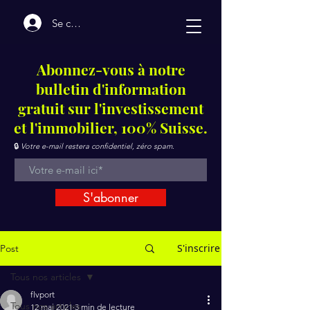
Se connecter
Abonnez-vous à notre
bulletin d'information
gratuit sur l'investissement
et l'immobilier, 100% Suisse.
🔒
Votre e-mail restera confidentiel, zéro spam.
S'abonner
S'inscrire
Post
Tous nos articles
flvport
Tous nos articles
12 mai 2021
3 min de lecture