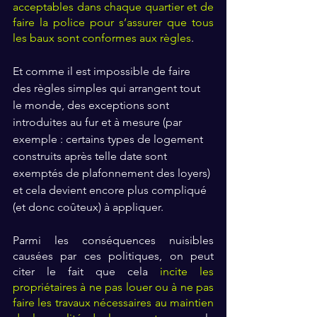
acceptables dans chaque quartier et de 
faire la police pour s’assurer que tous 
les baux sont conformes aux règles
. 
Et comme il est impossible de faire 
des règles simples qui arrangent tout 
le monde, des exceptions sont 
introduites au fur et à mesure (par 
exemple : certains types de logement 
construits après telle date sont 
exemptés de plafonnement des loyers) 
et cela devient encore plus compliqué 
(et donc coûteux) à appliquer.
Parmi les conséquences nuisibles 
causées par ces politiques, on peut 
citer le fait que cela 
incite les 
propriétaires à ne pas louer ou à ne pas 
faire les travaux nécessaires au maintien 