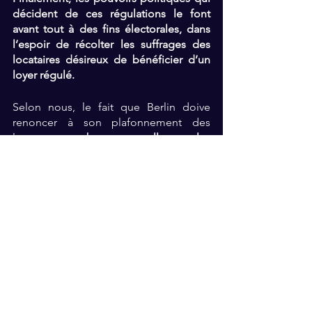
décident de ces régulations le font 
avant tout à des fins électorales, dans 
l’espoir de récolter les suffrages des 
locataires désireux de bénéficier d’un 
loyer régulé.
Selon nous, le fait que Berlin doive 
renoncer à son plafonnement des 
loyers est 
une bonne nouvelle pour les 
propriétaires ET les locataires berlinois
, 
qui bénéficieront d’un marché 
immobilier de 
meilleure qualité à 
moyen terme
. La balance du pouvoir a 
été rééquilibrée par la Covid-19 : si les 
loyers montent trop dans les grandes 
villes, les locataires iront se loger hors 
des centres-villes et feront du télétravail 
!
Pour apprendre à investir dans 