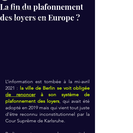
La fin du plafonnement
Articles gratuits
des loyers en Europe ?
Abonnement Premium
L’information est tombée à la mi-avril 
2021 : 
la ville de Berlin se voit obligée 
de renoncer
 à son système de 
plafonnement des loyers
, qui avait été 
adopté en 2019 mais qui vient tout juste 
d'être reconnu inconstitutionnel par la 
Cour Suprême de Karlsruhe. 