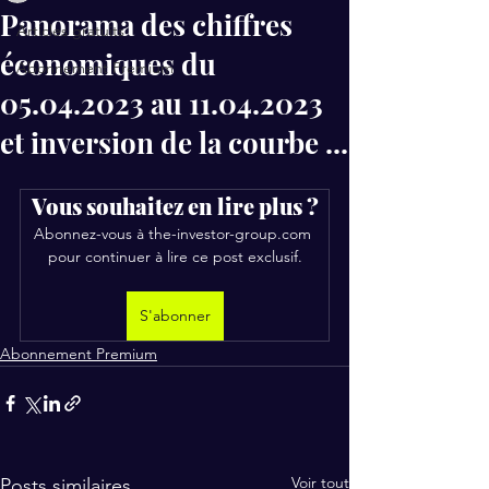
Panorama des chiffres
Articles gratuits
économiques du
Abonnement Premium
05.04.2023 au 11.04.2023
et inversion de la courbe ...
Vous souhaitez en lire plus ?
Abonnez-vous à the-investor-group.com 
pour continuer à lire ce post exclusif.
S'abonner
Abonnement Premium
Voir tout
Posts similaires