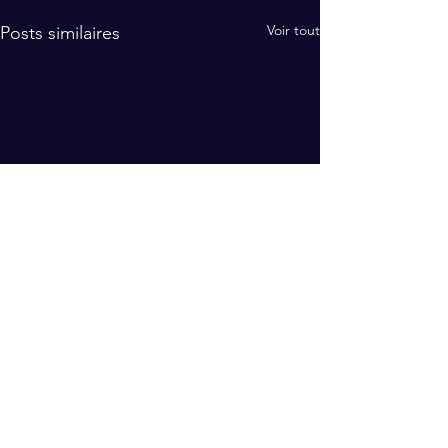
Voir tout
Posts similaires
S'abonner à notre newsletter
🔒
Votre e-mail restera confidentiel, zéro spam.