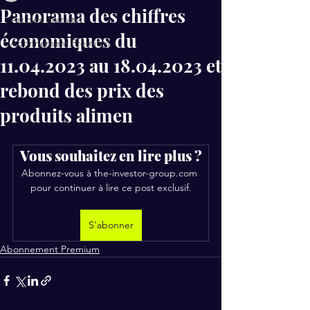
Panorama des chiffres
Articles gratuits
économiques du
Abonnement Premium
11.04.2023 au 18.04.2023 et
rebond des prix des
produits alimen
Vous souhaitez en lire plus ?
Abonnez-vous à the-investor-group.com 
pour continuer à lire ce post exclusif.
S'abonner
Abonnement Premium