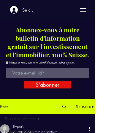
Se connecter
Abonnez-vous à notre
bulletin d'information
gratuit sur l'investissement
et l'immobilier, 100% Suisse.
🔒
Votre e-mail restera confidentiel, zéro spam.
S'abonner
S'inscrire
Post
Tous nos articles
flvport
Tous nos articles
21 avr. 2023
1 min de lecture