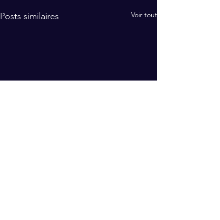
Voir tout
Posts similaires
S'abonner à notre newsletter
🔒
Votre e-mail restera confidentiel, zéro spam.