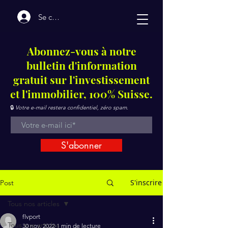
Se connecter
Abonnez-vous à notre
bulletin d'information
gratuit sur l'investissement
et l'immobilier, 100% Suisse.
🔒
Votre e-mail restera confidentiel, zéro spam.
S'abonner
S'inscrire
Post
Tous nos articles
flvport
Tous nos articles
30 nov. 2022
1 min de lecture