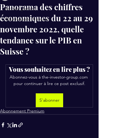
Panorama des chiffres
Articles gratuits
économiques du 22 au 29
Abonnement Premium
novembre 2022, quelle
tendance sur le PIB en
Suisse ?
Vous souhaitez en lire plus ?
Abonnez-vous à the-investor-group.com 
pour continuer à lire ce post exclusif.
S'abonner
Abonnement Premium