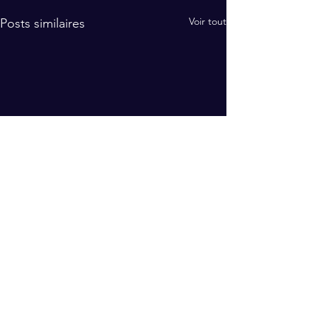
Voir tout
Posts similaires
S'abonner à notre newsletter
🔒
Votre e-mail restera confidentiel, zéro spam.