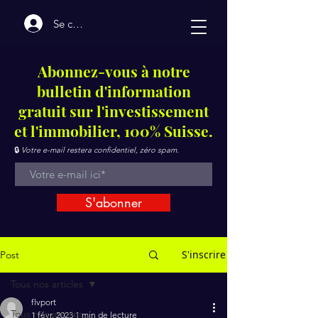
Se connecter
Abonnez-vous à notre
bulletin d'information
gratuit sur l'investissement
et l'immobilier, 100% Suisse.
🔒
Votre e-mail restera confidentiel, zéro spam.
S'abonner
S'inscrire
Post
Tous nos articles
flvport
Tous nos articles
1 févr. 2023
1 min de lecture