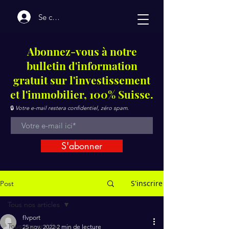
Se connecter
Abonnez-vous à notre
bulletin d'information
gratuit sur l'investissement
et l'immobilier, 100% Suisse.
🔒
Votre e-mail restera confidentiel, zéro spam.
S'abonner
S'inscrire
Post
Tous nos articles
flvport
Tous nos articles
25 nov. 2022
2 min de lecture