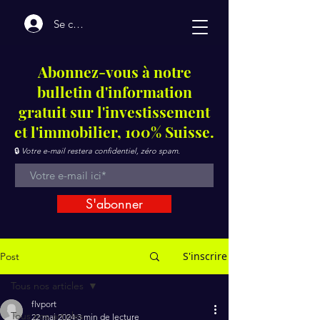
Se connecter
Abonnez-vous à notre
bulletin d'information
gratuit sur l'investissement
et l'immobilier, 100% Suisse.
🔒
Votre e-mail restera confidentiel, zéro spam.
S'abonner
S'inscrire
Post
Tous nos articles
flvport
Tous nos articles
22 mai 2024
3 min de lecture