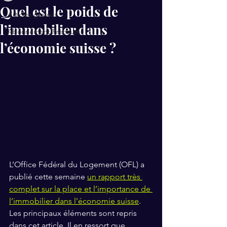
Quel est le poids de
Articles gratuits
l’immobilier dans
Abonnement Premium
l’économie suisse ?
L’Office Fédéral du Logement (OFL) a 
publié cette semaine 
un rapport très 
complet sur la place et l’importance de 
l’immobilier dans l’économie suisse
. 
Les principaux éléments sont repris 
dans cet article. Il en ressort que 