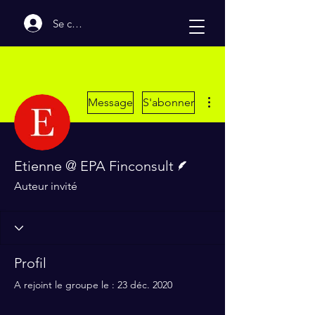
Se connecter
Plus d'actions
Message
S'abonner
Écrivain
Etienne @ EPA Finconsult
Auteur invité
Profil
A rejoint le groupe le : 23 déc. 2020