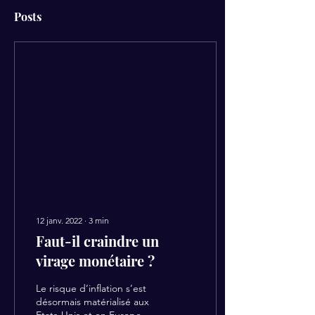
Posts
12 janv. 2022
∙
3
min
Faut-il craindre un
virage monétaire ?
Le risque d’inflation s’est
désormais matérialisé aux