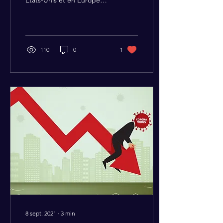
Etats-Unis et en Europe
dans une moindre mesure,
avec une hausse des prix
de 7% et 5%
110
0
1
8 sept. 2021
∙
3
min