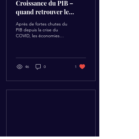
Croissance du PIB –
quand retrouver le
niveau du PIB d’avant le
Après de fortes chutes du
Covid ?
PIB depuis la crise du
COVID, les économies
enregistrent désormais
des rebonds significatifs, si
bien qu’il...
46
0
1