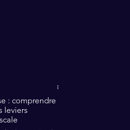
s un adepte qui s'ignore.
se : comprendre
s leviers
iscale