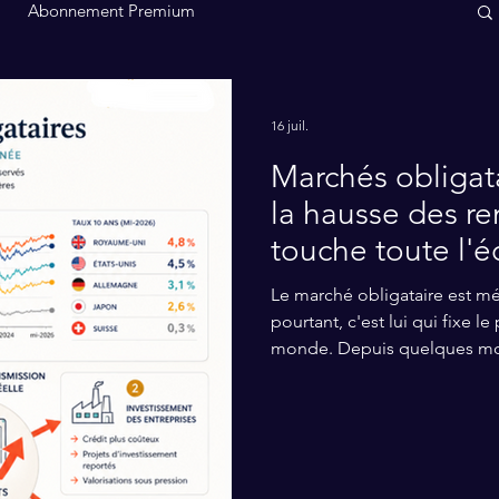
Abonnement Premium
16 juil.
Marchés obligata
la hausse des r
touche toute l'
Le marché obligataire est mé
pourtant, c'est lui qui fixe le
monde. Depuis quelques mois,
avec des niveaux que l'on n'
décennies. Et ce n’est pas un
les économies les plus ende
souverains : - Japon : taux à 30 ans (4%), du jamais-vu. -
Royaume-Uni : taux à 30 ans 