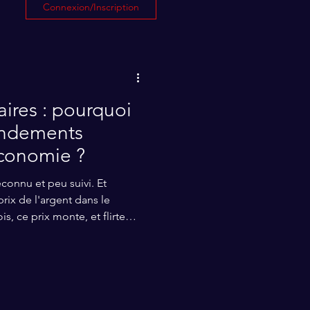
Connexion/Inscription
ires : pourquoi
endements
économie ?
connu et peu suivi. Et
 prix de l'argent dans le
 ce prix monte, et flirte
avait plus vus depuis des
 hasard si la hausse touche
ttées. Les taux des emprunts
(5,8%) au plus haut depuis