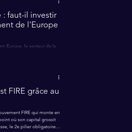
 faut-il investir
ent de l'Europe
m Europe, le secteur de la
crispé en 2026. Opportunité
r ? Notre analyse pour un
st FIRE grâce au
mouvement FIRE qui monte en
point où son capital grossit
isse, le 2e pilier obligatoire