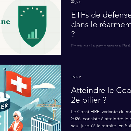
23 juin
ETFs de défense :
dans le réarmem
?
Porté par le programme ReAr
défense a flambé puis s'est 
structurelle ou pari déjà che
portefeuille suisse.
16 juin
Atteindre le Coa
2e pilier ?
Le Coast FIRE, variante du 
2026, consiste à atteindre le 
seul jusqu'à la retraite. En Su