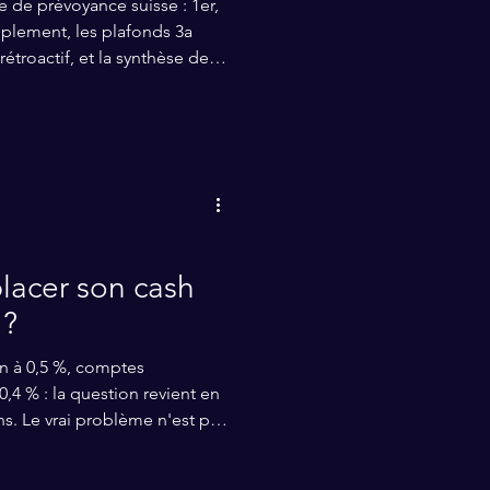
 de prévoyance suisse : 1er,
mplement, les plafonds 3a
étroactif, et la synthèse des
e (rachats LPP, échelonnement,
e vos impôts et accélérer votre
lacer son cash
 ?
ion à 0,5 %, comptes
,4 % : la question revient en
s. Le vrai problème n'est pas
pportunité. Voici notre cadre
 véhicules CHF qui ont du