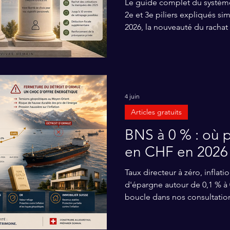
Le guide complet du système
2e et 3e piliers expliqués si
2026, la nouveauté du rachat r
leviers d'optimisation fiscal
capital vs rente) pour réduir
indépendance financière.
4 juin
Articles gratuits
BNS à 0 % : où p
en CHF en 2026
Taux directeur à zéro, inflat
d'épargne autour de 0,1 % à 0
boucle dans nos consultation
l'inflation, c'est le coût d'o
de décision en 3 poches, les