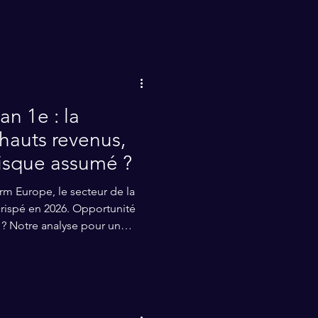
gations.
an 1e : la
hauts revenus,
 risque assumé ?
m Europe, le secteur de la
crispé en 2026. Opportunité
r ? Notre analyse pour un