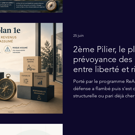
romand, actions comme obli
25 juin
2ème Pilier, le pl
prévoyance des 
entre liberté et
Porté par le programme ReAr
défense a flambé puis s'est 
structurelle ou pari déjà che
portefeuille suisse.