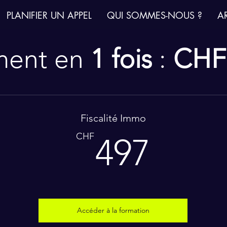
PLANIFIER UN APPEL
QUI SOMMES-NOUS ?
AR
ment en
1 fois
:
CHF 
Fiscalité Immo
497
CHF
497
Accéder à la formation