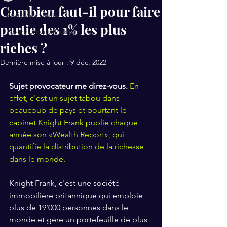
Combien faut-il pour faire
Articles gratuits
partie des 1% les plus
Abonnement Premium
riches ?
Dernière mise à jour :
9 déc. 2022
Sujet provocateur me direz-vous.
En 
effet, c'est un sujet tabou dans 
beaucoup de pays et pourtant le 
cabinet Knight Frank publie chaque 
année son «Wealth Report», qui 
quantifie la distribution de la richesse 
dans le monde.
Knight Frank, c'est une société 
immobilière britannique qui emploie 
plus de 19’000 personnes dans le 
monde et gère un portefeuille de plus 