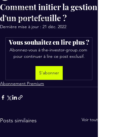
Comment initier la gestion
Articles gratuits
d'un portefeuille ?
Abonnement Premium
Dernière mise à jour :
21 déc. 2022
Vous souhaitez en lire plus ?
Abonnez-vous à the-investor-group.com 
pour continuer à lire ce post exclusif.
S'abonner
Abonnement Premium
Voir tout
Posts similaires