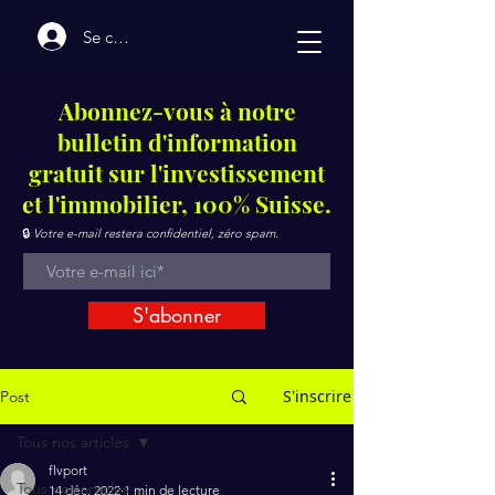
Se connecter
Abonnez-vous à notre
bulletin d'information
gratuit sur l'investissement
et l'immobilier, 100% Suisse.
🔒
Votre e-mail restera confidentiel, zéro spam.
S'abonner
S'inscrire
Post
Tous nos articles
flvport
Tous nos articles
14 déc. 2022
1 min de lecture