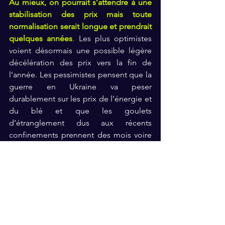
Au mieux, on pourrait s’attendre à une 
stabilisation des prix mais toute 
normalisation serait longue et prendrait 
quelques années
. 
Les plus optimistes 
voient désormais une possible légère 
décélération des prix vers la fin de 
l’année. Les pessimistes pensent que la 
guerre en Ukraine va peser 
durablement sur les prix de l’énergie et 
du blé et que les goulets 
d’étranglement dus aux récents 
confinements prennent des mois voire 
des années à se résorber. Toujours est-il 
que cette inflation influencera le rythme 
de hausse des taux d’intérêt décidé par 
la politique monétaire de la Réserve 
Fédérale et par ricochet les taux 
d’intérêt en Europe (
voir notre article 
nouveau cycle de hausse des taux
). 