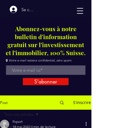
Se connecter
Abonnez-vous à notre
bulletin d'information
gratuit sur l'investissement
et l'immobilier, 100% Suisse.
🔒
Votre e-mail restera confidentiel, zéro spam.
S'abonner
S'inscrire
Post
Tous nos articles
flvport
Tous nos articles
18 mai 2022
3 min de lecture