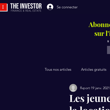
Se connecter
Abonne
sur l
🔒
Tous nos articles
Articles gratuits
flvport
19 janv. 2021
Les jeun