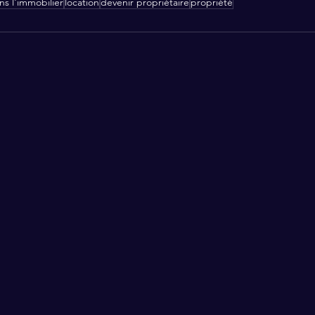
ans l'immobilier
location
devenir propriétaire
propriété