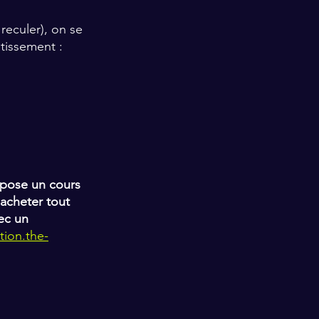
 reculer), on se 
stissement :
opose un cours 
acheter tout 
ec un 
tion.the-