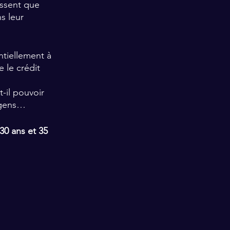
issent que 
s leur 
ntiellement à 
 le crédit 
-il pouvoir 
s gens…
30 ans et 35 