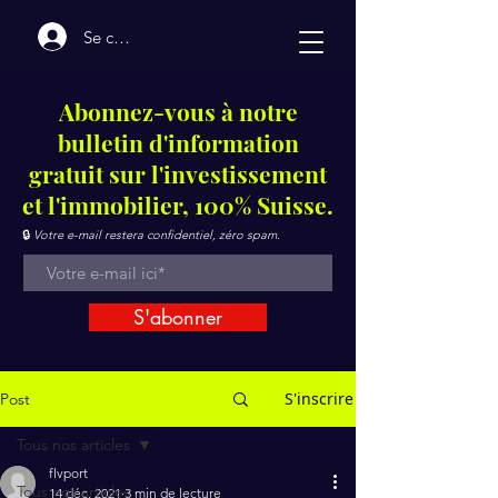
Se connecter
Abonnez-vous à notre
bulletin d'information
gratuit sur l'investissement
et l'immobilier, 100% Suisse.
🔒
Votre e-mail restera confidentiel, zéro spam.
S'abonner
S'inscrire
Post
Tous nos articles
flvport
Tous nos articles
14 déc. 2021
3 min de lecture