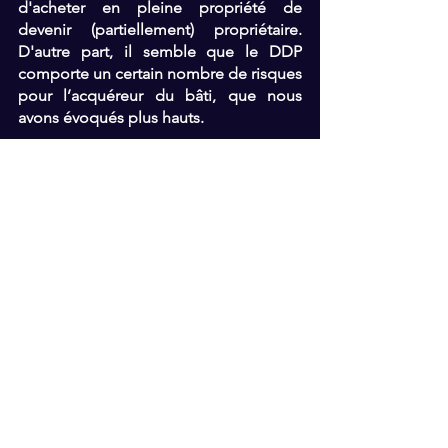
d'acheter en pleine propriété de 
devenir (partiellement) propriétaire. 
D'autre part, il semble que le DDP 
comporte un certain nombre de risques 
pour l’acquéreur du bâti, que nous 
avons évoqués plus hauts.
Devant le succès revendiqué par QoQa 
sur cette opération (les biens sont partis 
en quelques minutes), je ne serais pas 
surpris de voir ce genre d’opportunités 
se multiplier à l’avenir.
Alors, qu'en pensez-vous ? Le DDP est-
il une bonne affaire pour les acheteurs 
ou est-il surtout avantageux pour la 
plateforme QoQa et le promoteur 
immobilier ? Faites-nous part de vos 
réflexions dans les commentaires ci-
dessous !