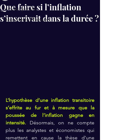
Que faire si l’inflation
Articles gratuits
s’inscrivait dans la durée ?
Abonnement Premium
L’hypothèse d’une inflation transitoire 
s’effrite au fur et à mesure que la 
poussée de l’inflation gagne en 
intensité. 
Désormais, on ne compte 
plus les analystes et économistes qui 
remettent en cause la thèse d’une 