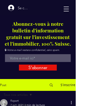
Se connecter
Abonnez-vous à notre
bulletin d'information
gratuit sur l'investissement
et l'immobilier, 100% Suisse.
🔒
Votre e-mail restera confidentiel, zéro spam.
S'abonner
S'inscrire
Post
Tous nos articles
flvport
Tous nos articles
7 oct. 2021
4 min de lecture