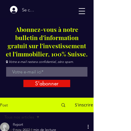
Se connecter
Abonnez-vous à notre
bulletin d'information
gratuit sur l'investissement
et l'immobilier, 100% Suisse.
🔒
Votre e-mail restera confidentiel, zéro spam.
S'abonner
S'inscrire
Post
Tous nos articles
flvport
Tous nos articles
9 nov. 2022
1 min de lecture