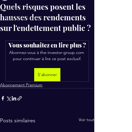
Quels risques posent les
Articles gratuits
hausses des rendements
Abonnement Premium
sur l'endettement public ?
Vous souhaitez en lire plus ?
Abonnez-vous à the-investor-group.com 
pour continuer à lire ce post exclusif.
S'abonner
Abonnement Premium
Voir tout
Posts similaires