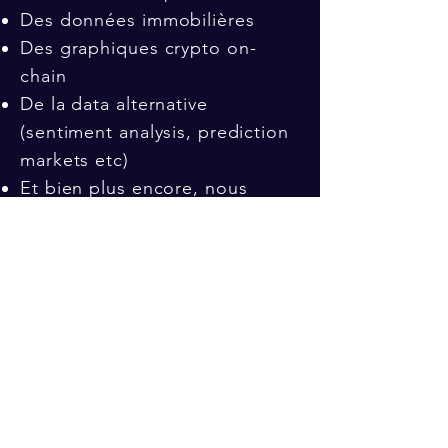
Des données immobilières
Des graphiques crypto on-
chain
De la data alternative
(sentiment analysis, prediction
markets etc)
Et bien plus encore, nous
ajoutons en continu de
nouveaux outils en intégrant
les demandes et besoins de
nos membres
À qui s'adresse notre
abonnement premium ?
L'abonnement premium