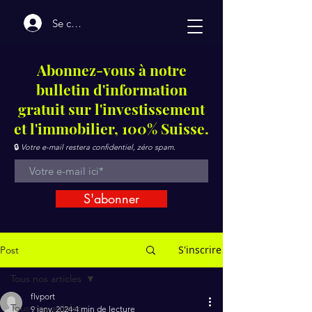
Se connecter
Abonnez-vous à notre
bulletin d'information
gratuit sur l'investissement
et l'immobilier, 100% Suisse.
🔒
Votre e-mail restera confidentiel, zéro spam.
S'abonner
S'inscrire
Post
Tous nos articles
flvport
Tous nos articles
9 janv. 2024
4 min de lecture