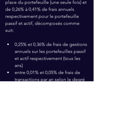
place du portefeuille (une seule fois) et 
de 0,26% à 0,41% de frais annuels 
respectivement pour le portefeuille 
passif et actif, décomposés comme 
suit:
0,25% et 0,36% de frais de gestions 
annuels sur les portefeuilles passif 
et actif respectivement (tous les 
ans)
entre 0,01% et 0,05% de frais de 
transactions par an selon le degré 
d’activité.
pas de frais de maintenance chez 
notre courtier.
Mouvements sur les marchés 