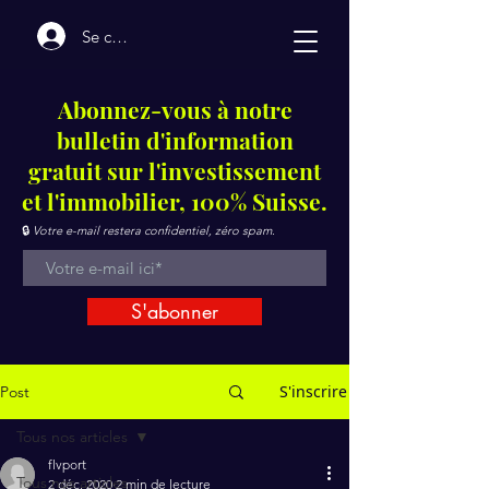
Se connecter
Abonnez-vous à notre
bulletin d'information
gratuit sur l'investissement
et l'immobilier, 100% Suisse.
🔒
Votre e-mail restera confidentiel, zéro spam.
S'abonner
S'inscrire
Post
Tous nos articles
flvport
Tous nos articles
2 déc. 2020
2 min de lecture