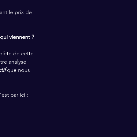
nt le prix de 
 qui viennent ?
plète de cette 
tre analyse 
tif
 que nous 
t par ici : 