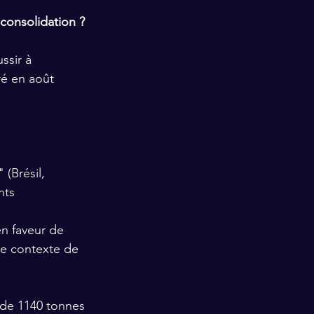
consolidation ?
ssir à 
ré en août 
(Brésil, 
nts
n faveur de 
le contexte de 
 de 1140 tonnes 