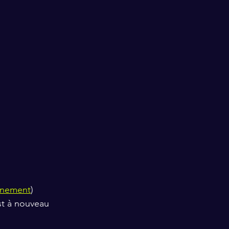
nnement
) 
st à nouveau 