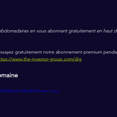
 hebdomadaires en vous abonnant gratuitement en haut 
, essayez gratuitement notre abonnement premium pendan
ttps://www.the-investor-group.com/dig
semaine
8530486/b61e006d02?share=copy