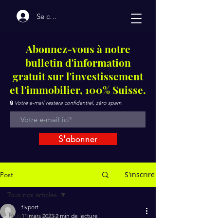
Se connecter
Abonnez-vous à notre
bulletin d'information
gratuit sur l'investissement
et l'immobilier, 100% Suisse.
🔒
Votre e-mail restera confidentiel, zéro spam.
S'abonner
S'inscrire
Post
Tous nos articles
flvport
Tous nos articles
11 mars 2023
2 min de lecture