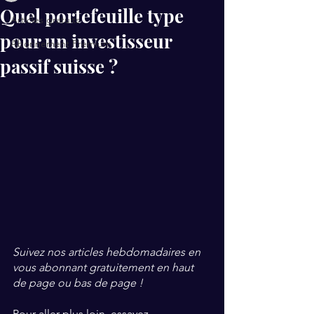
Quel portefeuille type
Articles gratuits
pour un investisseur
Abonnement Premium
passif suisse ?
Suivez nos articles hebdomadaires en 
vous abonnant gratuitement en haut 
de page ou bas de page !
Pour aller plus loin, essayez 