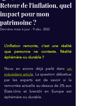
Retour de l'inflation, quel
Articles gratuits
impact pour mon
Abonnement Premium
patrimoine ?
Dernière mise à jour :
9 déc. 2022
L’inflation remonte, c’est une réalité 
que personne ne conteste. Réalité 
éphémère ou durable ?
Nous en avions déjà parlé dans 
un 
précédent article
. La question débattue 
par les experts est de savoir si la 
remontée actuelle au-dessus de 2% aux 
États-Unis et bientôt en Europe est 
éphémère ou durable.