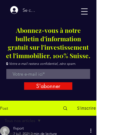
Se connecter
Abonnez-vous à notre
bulletin d'information
gratuit sur l'investissement
et l'immobilier, 100% Suisse.
🔒
Votre e-mail restera confidentiel, zéro spam.
S'abonner
S'inscrire
Post
Tous nos articles
flvport
Tous nos articles
7 juil. 2021
3 min de lecture