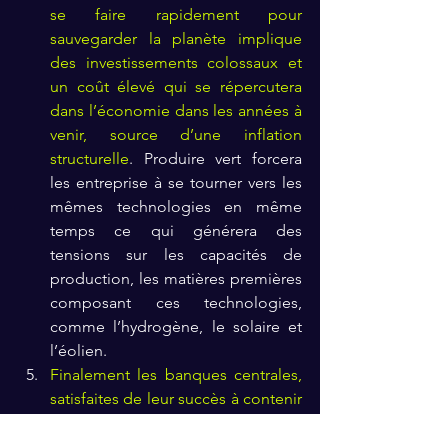
se faire rapidement pour 
sauvegarder la planète implique 
des investissements colossaux et 
un coût élevé qui se répercutera 
dans l’économie dans les années à 
venir, source d’une inflation 
structurelle
. Produire vert forcera 
les entreprise à se tourner vers les 
mêmes technologies en même 
temps ce qui générera des 
tensions sur les capacités de 
production, les matières premières 
composant ces technologies, 
comme l’hydrogène, le solaire et 
l’éolien.
Finalement les banques centrales, 
satisfaites de leur succès à contenir 
la déflation et par excès de 
précaution, seront certainement 