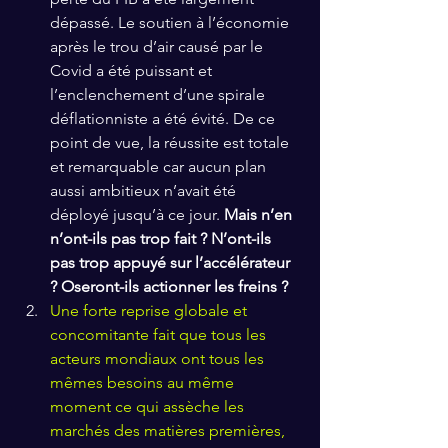
dépassé. Le soutien à l’économie 
après le trou d’air causé par le 
Covid a été puissant et 
l’enclenchement d’une spirale 
déflationniste a été évité. De ce 
point de vue, la réussite est totale 
et remarquable car aucun plan 
aussi ambitieux n’avait été 
déployé jusqu’à ce jour. 
Mais n’en 
n’ont-ils pas trop fait ? N’ont-ils 
pas trop appuyé sur l’accélérateur 
? Oseront-ils actionner les freins ?
Une forte reprise globale et 
concomitante fait que tous les 
acteurs mondiaux ont tous les 
mêmes besoins au même 
moment ce qui assèche les 
marchés des matières premières, 