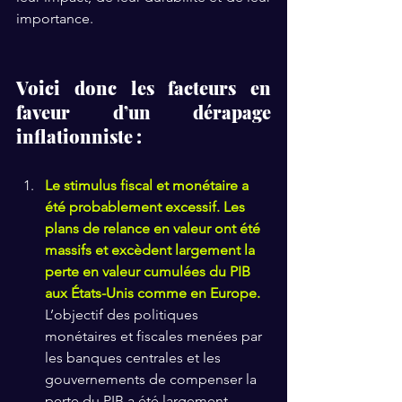
importance.
Voici donc les facteurs en 
faveur d’un dérapage 
inflationniste :
Le stimulus fiscal et monétaire a 
été probablement excessif. Les 
plans de relance en valeur ont été 
massifs et excèdent largement la 
perte en valeur cumulées du PIB 
aux États-Unis comme en Europe.
L’objectif des politiques 
monétaires et fiscales menées par 
les banques centrales et les 
gouvernements de compenser la 
perte du PIB a été largement 